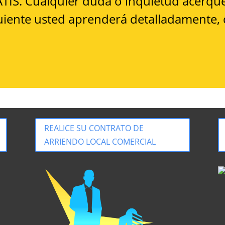
TIS. Cualquier duda o inquietud acérque
iguiente usted aprenderá detalladamente
REALICE SU CONTRATO DE
ARRIENDO LOCAL COMERCIAL