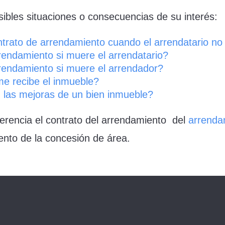
bles situaciones o consecuencias de su interés:
trato de arrendamiento cuando el arrendatario no
rendamiento si muere el arrendatario?
rendamiento si muere el arrendador?
me recibe el inmueble?
 las mejoras de un bien inmueble?
erencia el contrato del arrendamiento del
arrenda
ento de la concesión de área.