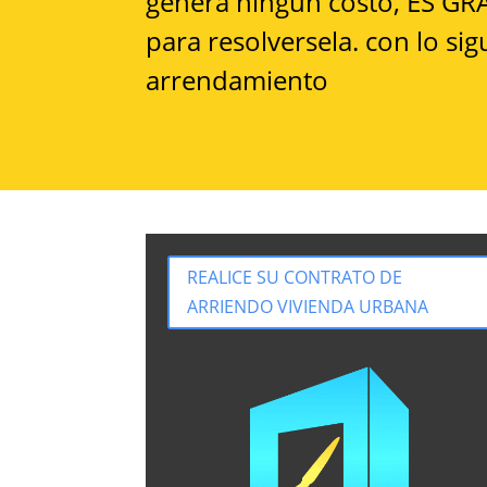
genera ningún costo, ES GRA
para resolversela. con lo s
arrendamiento
REALICE SU CONTRATO DE
ARRIENDO VIVIENDA URBANA