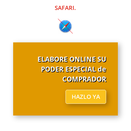
SAFARI.
ELABORE ONLINE SU
PODER ESPECIAL de
COMPRADOR
HAZLO YA