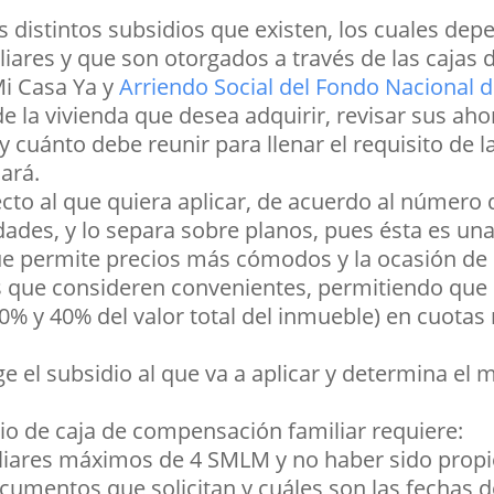
 distintos subsidios que existen, los cuales depe
iliares y que son otorgados a través de las caja
Mi Casa Ya y
Arriendo Social del Fondo Nacional d
de la vivienda que desea adquirir, revisar sus aho
 cuánto debe reunir para llenar el requisito de la 
cará.
ecto al que quiera aplicar, de acuerdo al número 
dades, y lo separa sobre planos, pues ésta es una 
ue permite precios más cómodos y la ocasión de r
s que consideren convenientes, permitiendo que p
30% y 40% del valor total del inmueble) en cuot
 el subsidio al que va a aplicar y determina el 
dio de caja de compensación familiar requiere:
liares máximos de 4 SMLM y no haber sido propie
ocumentos que solicitan y cuáles son las fechas d