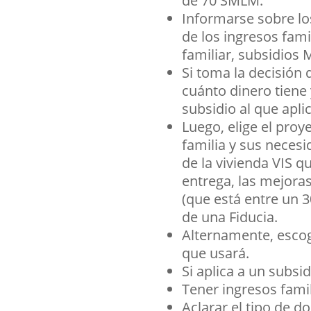
de 70 SMLM.
Informarse sobre los
de los ingresos fam
familiar, subsidios 
Si toma la decisión 
cuánto dinero tiene y
subsidio al que apli
Luego, elige el proy
familia y sus necesi
de la vivienda VIS q
entrega, las mejora
(que está entre un 
de una Fiducia.
Alternamente, escoge
que usará.
Si aplica a un subsi
Tener ingresos fami
Aclarar el tipo de d